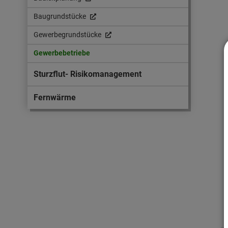
Baugrundstücke
Gewerbegrundstücke
Gewerbebetriebe
Sturzflut- Risikomanagement
Fernwärme