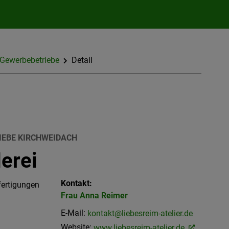
Gewerbebetriebe
Detail
IEBE KIRCHWEIDACH
erei
Kontakt:
fertigungen
Frau
Anna
Reimer
E-Mail:
kontakt@liebesreim-atelier.de
Website:
www.liebesreim-atelier.de