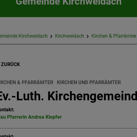
Gemeinde Kirchweidach
emeinde Kirchweidach
Kirchweidach
Kirchen & Pfarrämter
ZURÜCK
IRCHEN & PFARRÄMTER
KIRCHEN UND PFARRÄMTER
Ev.-Luth. Kirchengemein
ontakt:
rau
Pfarrerin
Andrea
Klopfer
ontakt: