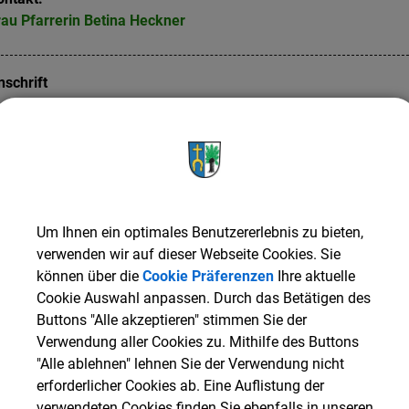
rau
Pfarrerin
Betina
Heckner
nschrift
ichendorffring 12
4508
Burgkirchen
ontaktinformationen
-Mail
Um Ihnen ein optimales Benutzererlebnis zu bieten,
pfarramt.burgkirchen@elkb.de
verwenden wir auf dieser Webseite Cookies. Sie
elefon
können über die
Cookie Präferenzen
Ihre aktuelle
Cookie Auswahl anpassen. Durch das Betätigen des
08679 - 969907
Buttons "Alle akzeptieren" stimmen Sie der
ebsite
Verwendung aller Cookies zu. Mithilfe des Buttons
"Alle ablehnen" lehnen Sie der Verwendung nicht
www.burgkirchen-evangelisch.de
erforderlicher Cookies ab. Eine Auflistung der
verwendeten Cookies finden Sie ebenfalls in unseren