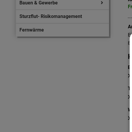
Bauen & Gewerbe
F
Sturzflut- Risikomanagement
A
Fernwärme
E
8
K
E
T
W