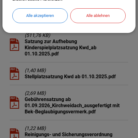
(1,12 MB)
Satzung über die Erhebung von Gebühren für
die Benutzung der Kindertageseinrichtung K
Alle akzeptieren
Alle ablehnen
ab 01.09.2025.pdf
(511,76 KB)
Satzung zur Aufhebung
Kinderspielplatzsatzung Kwd_ab
01.10.2025.pdf
(1,40 MB)
Stellplatzsatzung Kwd ab 01.10.2025.pdf
(2,69 MB)
Gebührensatzung ab
01.09.2026_Kirchweidach_ausgefertigt mit
Bek-Beglaubigungsvermerk.pdf
(1,22 MB)
Reinigungs- und Sicherungsverordnung