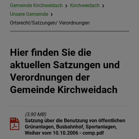
Gemeinde Kirchweidach
Kirchweidach
Familie, Bildung und Soziales
Unsere Gemeinde
Ortsrecht/Satzungen/ Verordnungen
Freizeit & Tourismus
Bauen & Gewerbe
Hier finden Sie die
Sturzflut- Risikomanagement
aktuellen Satzungen und
Verordnungen der
Fernwärme
Gemeinde Kirchweidach
(3,90 MB)
Satzung über die Benutzung von öffentlichen
Grünanlagen, Busbahnhof, Sportanlagen,
Weiher vom 10.10.2006 - comp.pdf