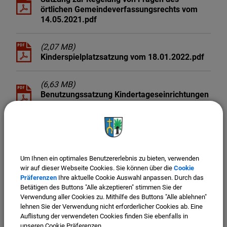
örtlichen Gemeindeverfassungsrechts vom
14.05.2021.pdf
(2,07 MB)
Kinderspielplatzsatzung vom 18.01.2022.pdf
(6,63 MB)
Benutzungssatzung Kindertageseinrichtungen
Kirchweidach ab 01.09.2022.pdf
(12,18 MB)
Satzung für öffentliche
Entwässerungseinrichtung ab 01.01.2024
Um Ihnen ein optimales Benutzererlebnis zu bieten, verwenden
wir auf dieser Webseite Cookies. Sie können über die
Cookie
Präferenzen
Ihre aktuelle Cookie Auswahl anpassen. Durch das
(866,77 KB)
Betätigen des Buttons "Alle akzeptieren" stimmen Sie der
Feststetzung Grundsteuerhebesätze der
Verwendung aller Cookies zu. Mithilfe des Buttons "Alle ablehnen"
Gemeinde Kirchweidach ab 01.01.2025.pdf
lehnen Sie der Verwendung nicht erforderlicher Cookies ab. Eine
Auflistung der verwendeten Cookies finden Sie ebenfalls in
unseren Cookie Präferenzen.